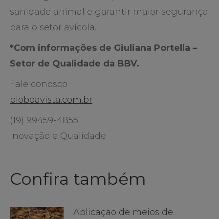
sanidade animal e garantir maior segurança
para o setor avícola.
*Com informações de Giuliana Portella –
Setor de Qualidade da BBV.
Fale conosco
bioboavista.com.br
(19) 99459-4855
Inovação e Qualidade
Navegação
Confira também
de
Aplicação de meios de