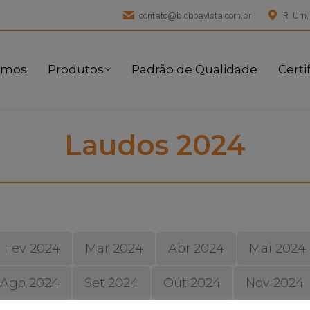
contato@bioboavista.com.br
R. Um,
omos
Produtos
Padrão de Qualidade
Certi
Laudos 2024
Fev 2024
Mar 2024
Abr 2024
Mai 2024
Ago 2024
Set 2024
Out 2024
Nov 2024