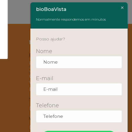
bioBoaVista
Normalmente respondemos em minutos
Posso ajudar?
bioBoaVista
Nome
Endereço
Rua Um, 437
Jd. Nova Espírito Santo
CEP 13273-200
E-mail
Valinhos, SP
Brasil
Telefone
Telefone
(19) 3849-7499
WhatsApp
(19) 99459-4855