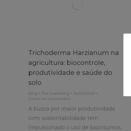
Trichoderma Harzianum na
agricultura: biocontrole,
produtividade e saúde do
solo
Blog
Por
marketing
04/03/2026
Deixe um comentário
A busca por maior produtividade
com sustentabilidade tem
impulsionado o uso de bioinsumos