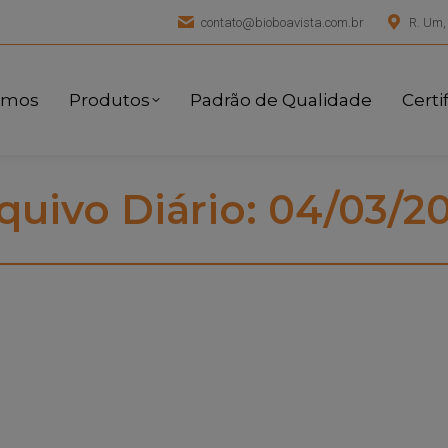
contato@bioboavista.com.br
R. Um,
omos
Produtos
Padrão de Qualidade
Certi
quivo Diário:
04/03/2