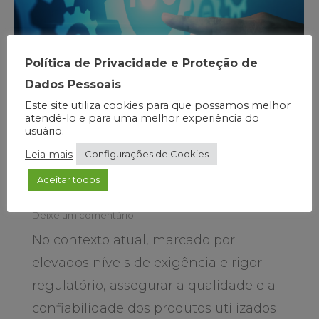
Política de Privacidade e Proteção de
Dados Pessoais
Importância das Certificações
Este site utiliza cookies para que possamos melhor
atendê-lo e para uma melhor experiência do
ISO na qualidade e
usuário.
confiabilidade dos Meios de
Leia mais
Configurações de Cookies
Cultura
Aceitar todos
Blog
Por
marketing
26/11/2025
Deixe um comentário
No contexto atual, marcado por
elevados níveis de exigência e rigor
regulatório, assegurar a qualidade e a
confiabilidade dos produtos utilizados