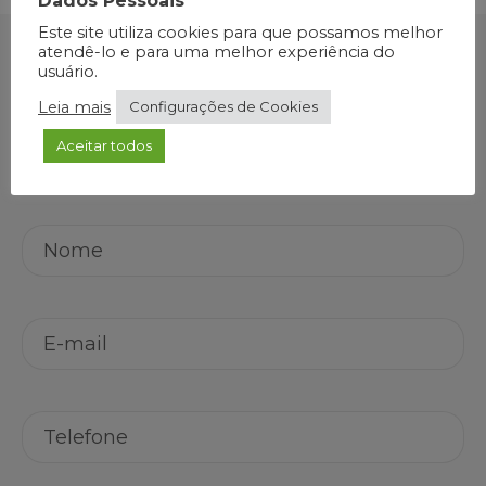
Dados Pessoais
Este site utiliza cookies para que possamos melhor
atendê-lo e para uma melhor experiência do
Quer testar nossos
usuário.
Leia mais
Configurações de Cookies
produtos?
Aceitar todos
Cadastre-se e retornaremos em breve.
Nome
*
E-
mail
*
Telefone
*